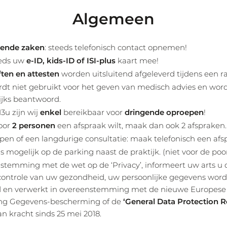
Algemeen
gende zaken
: steeds telefonisch contact opnemen!
eeds uw
e-ID, kids-ID of ISI-plus
kaart mee!
ften en attesten
worden uitsluitend afgeleverd tijdens een r
rdt niet gebruikt voor het geven van medisch advies en wor
jks beantwoord.
13u zijn wij
enkel
bereikbaar voor
dringende oproepen
!
voor
2 personen
een afspraak wilt, maak dan ook 2 afspraken.
pen of een langdurige consultatie: maak telefonisch een afs
is mogelijk op de parking naast de praktijk. (niet voor de poor
stemming met de wet op de ‘Privacy’, informeert uw arts u 
controle van uw gezondheid, uw persoonlijke gegevens wor
 en verwerkt in overeenstemming met de nieuwe Europes
ng Gegevens-bescherming of de
‘General Data Protection R
an kracht sinds 25 mei 2018.