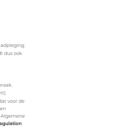
aadpleging.
dt dus ook
praak.
t!)
dat voor de
den
e Algemene
egulation