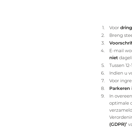
Voor
drin
Breng st
Voorschri
E-mail wo
niet
dageli
Tussen 12-
Indien u 
Voor ingre
Parkeren
In overeen
optimale 
verzameld
Verordeni
(GDPR)’
v