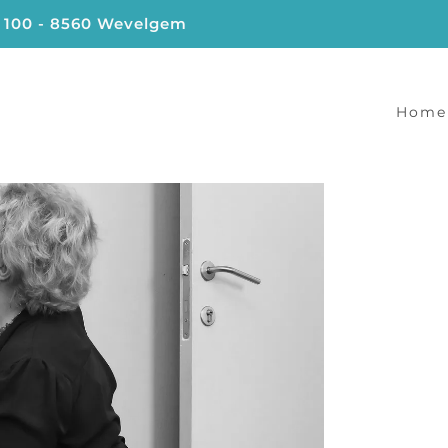
t 100 - 8560 Wevelgem
Home
Hoofdnaviga