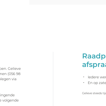
g
Raadp
afspra
pen. Gelieve
emen (056 98
Iedere we
plegen via
En op zat
Gelieve steeds tij
ringende
e volgende